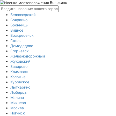
Бояркино
Белоозерский
Бояркино
Бронницы
Видное
Воскресенск
Гжель
Домодедово
Егорьевск
Железнодорожный
Жуковский
Заворово
Климовск
Коломна
Куровское
Лыткарино
Люберцы
Малино
Михнево
Москва
Ногинск