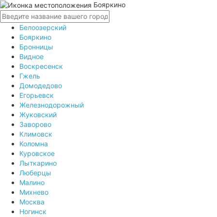
Бояркино
Белоозерский
Бояркино
Бронницы
Видное
Воскресенск
Гжель
Домодедово
Егорьевск
Железнодорожный
Жуковский
Заворово
Климовск
Коломна
Куровское
Лыткарино
Люберцы
Малино
Михнево
Москва
Ногинск